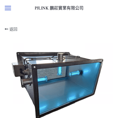
×
PJLINK 鵬莊實業有限公司
部落格分類
首頁
返回
所有博客分類
產品櫥窗
案例文獻
最新消息
滅菌淨化產品
國科計畫
居家人造小太陽
國科計劃
檢測報告與證書
客戶實績
案例文獻
聯絡我們