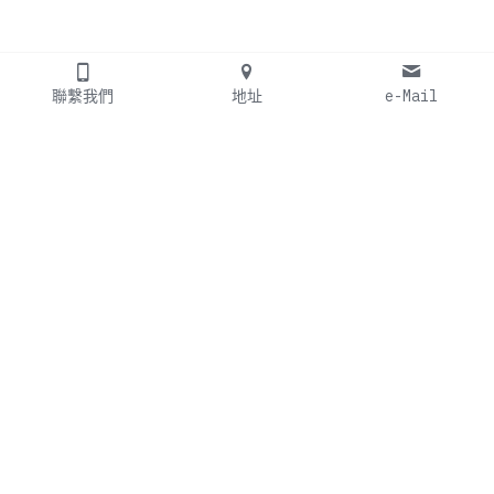
聯繫我們
地址
e-Mail
TEL: +886 2 26283155
FAX: +886 2 26283156
E-mail：pj.link@msa.hinet.net
Line ID: 0933716511
新北市淡水區淡金路二段403號1樓
© 2018 鵬莊實業有限公司 All rights reserved.本網頁各鍊結標題及
鍊結內容歸原權利人所有