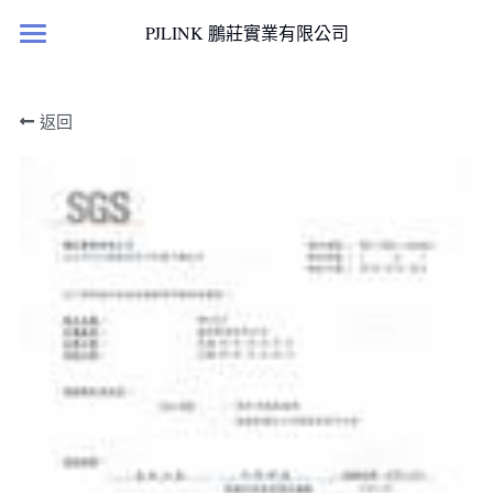
×
PJLINK 鵬莊實業有限公司
部落格分類
首頁
返回
所有博客分類
產品櫥窗
案例文獻
最新消息
滅菌淨化產品
國科計畫
居家人造小太陽
國科計劃
檢測報告與證書
客戶實績
案例文獻
聯絡我們