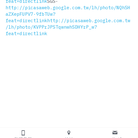
feat=directlink
SGS-
http://picasaweb.google.com.tw/lh/photo/NQhSH
aZXepFUPV7-9fbTUw?
feat=directlink
http://picasaweb.google.com.tw
/lh/photo/KVPPrJPSTqwnwhSDHYrP_w?
feat=directlink