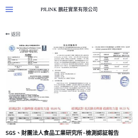
×
PJLINK 鵬莊實業有限公司
部落格分類
首頁
返回
所有博客分類
產品櫥窗
案例文獻
最新消息
滅菌淨化產品
國科計畫
居家人造小太陽
國科計劃
檢測報告與證書
客戶實績
案例文獻
聯絡我們
SGS、財團法人食品工業研究所-檢測認証報告