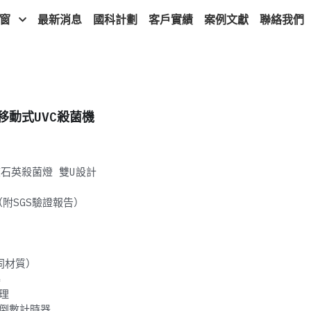
窗
最新消息
國科計劃
客戶實績
案例文獻
聯絡我們
源移動式UVC殺菌機
純度石英殺菌燈 雙U設計
上（附SGS驗證報告）
同材質）
爆
理
遲倒數計時器