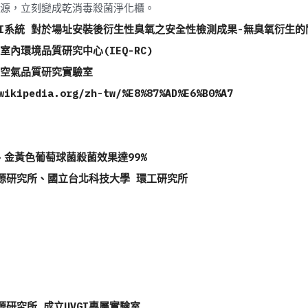
電源，立刻變成乾消毒殺菌淨化櫃。
光UVGI系統 對於場址安裝後衍生性臭氧之安全性檢測成果-無臭氧衍生
內環境品質研究中心(IEQ-RC) 
空氣品質研究實驗室 
wikipedia.org/zh-tw/%E8%87%AD%E6%B0%A7 
金黃色葡萄球菌殺菌效果達99% 
源研究所、國立台北科技大學 環工研究所 
研究所 成立UVGI專屬實驗室