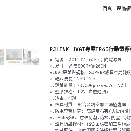
首頁
產品櫥
PJLINK UVGI專業IP65行動電
*.電源: AC110V，60Hz；附電源線
*.尺寸: 約高80CM*寬26CM
*.UVC殺菌燈規格：SUPERR級真空高
*.輻射波長：253.7nm
*.殺菌能量：70,000μw-sec/cm2以
*.燈頭規格: E27(陶磁燈頭)
*.耗電：40W
*.燈具材質: 鋁合金精密加工陽極處理
*.防水套管材質: 高純度石英(與殺菌燈
*.IP65認證: 耐候防潮.防水.防塵.防
*.燈具防護桿材: 鋁合金精密加工陽極處
*.控制配件: 無線開關定時遙控器或延