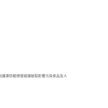
具須加護罩防範燈管碰撞破裂影響污染食品及人