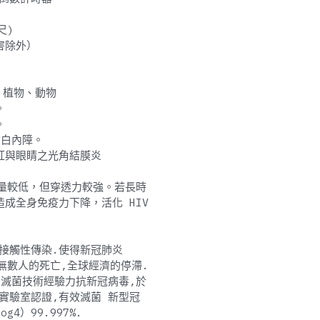
尺)
害除外）
、植物、動物
。
。
會白內障。
發紅與眼睛之光角結膜炎
能量較低，但穿透力較強。若長時
成全身免疫力下降，活化 HIV
沫 接觸性傳染.使得新冠肺炎
劫,無數人的死亡,全球經濟的停滯.
VGI滅菌技術經驗力抗新冠病毒,於
l 實驗室認證,有效滅菌 新型冠
g4）99.997%.