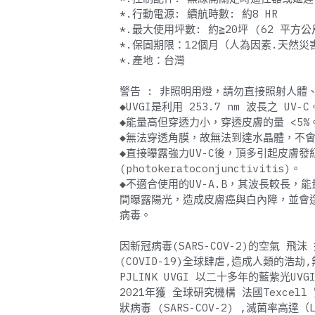
*.行動電源: 續航時數: 約8 HR
*.最大使用坪數: 約≧20坪 (62 平方公
*.保固期限：12個月（人為因素.天然災
*.產地：台灣
警告 : 非照明用燈，請勿直接照射人體
◆UVGI是利用 253.7 nm 波長之 UV-C
◆能量高但穿透力小，穿透皮膚的量 <5%
◆無法穿透角膜，故無法到達水晶體，不
◆直接曝露強力UV-C後，頂多引起皮膚
(photokeratoconjunctivitis)。
◆不適合使用的UV-A.B，其波長較長，
間曝露陽光，造成皮膚癌與白內障，並會造
病毒。
因新冠病毒(SARS-COV-2)的空氣 飛
(COVID-19)全球肆虐,造成人類的浩
PJLINK UVGI 以二十多年的藍紫光U
2021年獲 全球研究機構 法國Texcel
狀病毒 (SARS-COV-2) ,滅菌率高達（Lo