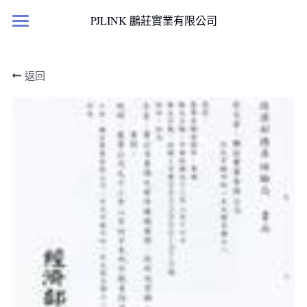
×
PJLINK 鵬莊實業有限公司
部落格分類
首頁
返回
所有博客分類
產品櫥窗
案例文獻
最新消息
滅菌淨化產品
國科計畫
居家人造小太陽
國科計劃
檢測報告與證書
客戶實績
案例文獻
聯絡我們