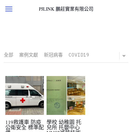
×
PJLINK 鵬莊實業有限公司
部落格分類
首頁
所有博客分類
產品櫥窗
案例文獻
最新消息
滅菌淨化產品
全部
案例文獻
新冠病毒
COVID19
國科計畫
居家人造小太陽
國科計劃
檢測報告與證書
客戶實績
案例文獻
聯絡我們
119救護車 防疫
學校 幼稚園 托
公衛安全 標準配
兒所 托嬰中心